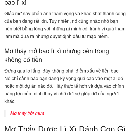
bao lì xì
Giấc mơ này phản ánh tham vọng và khao khát thành công
của bạn đang rất lớn. Tuy nhiên, nó cũng nhắc nhở bạn
nên biết bằng lòng với những gì mình có, tránh vì quá tham
lam mà đưa ra những quyết định đầu tư mạo hiểm.
Mơ thấy mở bao lì xì nhưng bên trong
không có tiền
Đừng quá lo lắng, đây không phải điềm xấu về tiền bạc.
Nó chỉ cảnh báo bạn đang kỳ vọng quá cao vào một ai đó
hoặc một dự án nào đó. Hãy thực tế hơn và dựa vào chính
năng lực của mình thay vì chờ đợi sự giúp đỡ của người
khác.
Mơ thấy trời mưa
Mơ Thấy Được Lì Xì Đánh Con Gì