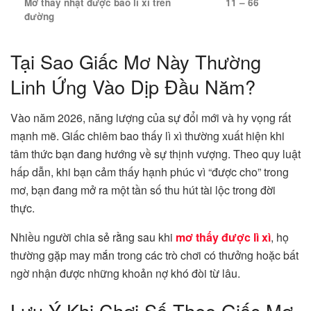
Mơ thấy nhặt được bao lì xì trên
11 – 66
đường
Tại Sao Giấc Mơ Này Thường
Linh Ứng Vào Dịp Đầu Năm?
Vào năm 2026, năng lượng của sự đổi mới và hy vọng rất
mạnh mẽ. Giấc chiêm bao thấy lì xì thường xuất hiện khi
tâm thức bạn đang hướng về sự thịnh vượng. Theo quy luật
hấp dẫn, khi bạn cảm thấy hạnh phúc vì “được cho” trong
mơ, bạn đang mở ra một tần số thu hút tài lộc trong đời
thực.
Nhiều người chia sẻ rằng sau khi
mơ thấy được lì xì
, họ
thường gặp may mắn trong các trò chơi có thưởng hoặc bất
ngờ nhận được những khoản nợ khó đòi từ lâu.
Lưu Ý Khi Chơi Số Theo Giấc Mơ