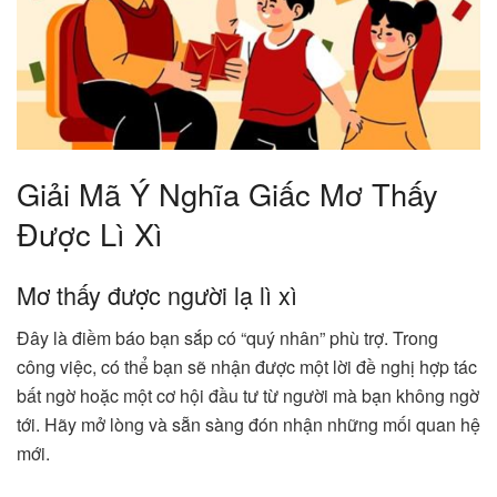
Giải Mã Ý Nghĩa Giấc Mơ Thấy
Được Lì Xì
Mơ thấy được người lạ lì xì
Đây là điềm báo bạn sắp có “quý nhân” phù trợ. Trong
công việc, có thể bạn sẽ nhận được một lời đề nghị hợp tác
bất ngờ hoặc một cơ hội đầu tư từ người mà bạn không ngờ
tới. Hãy mở lòng và sẵn sàng đón nhận những mối quan hệ
mới.