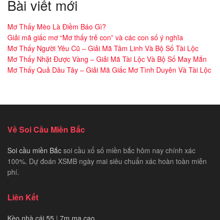
Bài viết mới
Mơ Thấy Mèo Là Điềm Báo Gì?
Giải mã giấc mơ “Mơ thấy trẻ con” và các con số ý nghĩa
Mơ Thấy Người Yêu Cũ – Giải Mã Tâm Linh Và Bộ Số Tài Lộc
Mơ Thấy Nhặt Được Vàng – Giải Mã Tài Lộc Và Bộ Số May Mắn
Mơ Thấy Quả Dâu Tây – Giải Mã Giấc Mơ Tình Duyên Và Tài Lộc
Về Soi Cầu Miền Bắc
Soi cầu miền Bắc
soi cầu xổ số miền bắc hôm nay chính xác
100%. Dự đoán XSMB ngày mai siêu chuẩn xác hoàn toàn miễn
phí.
Liên Kết
Kèo nhà cái 55
|
7m ma cao