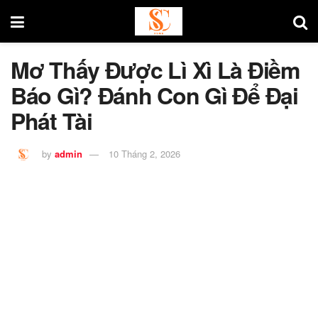
Mơ Thấy Được Lì Xì Là Điềm
Báo Gì? Đánh Con Gì Để Đại
Phát Tài
by
admin
10 Tháng 2, 2026