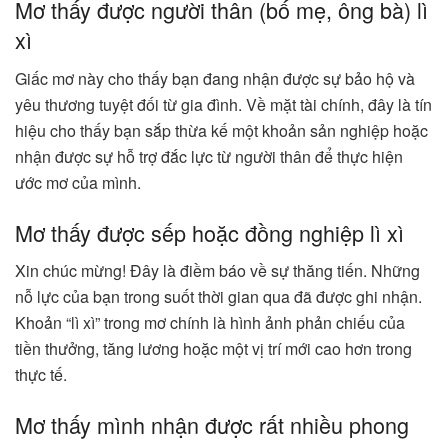
Mơ thấy được người thân (bố mẹ, ông bà) lì
xì
Giấc mơ này cho thấy bạn đang nhận được sự bảo hộ và
yêu thương tuyệt đối từ gia đình. Về mặt tài chính, đây là tín
hiệu cho thấy bạn sắp thừa kế một khoản sản nghiệp hoặc
nhận được sự hỗ trợ đắc lực từ người thân để thực hiện
ước mơ của mình.
Mơ thấy được sếp hoặc đồng nghiệp lì xì
Xin chúc mừng! Đây là điềm báo về sự thăng tiến. Những
nỗ lực của bạn trong suốt thời gian qua đã được ghi nhận.
Khoản “lì xì” trong mơ chính là hình ảnh phản chiếu của
tiền thưởng, tăng lương hoặc một vị trí mới cao hơn trong
thực tế.
Mơ thấy mình nhận được rất nhiều phong