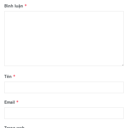
Bình luận
*
Tên
*
Email
*
Trang web