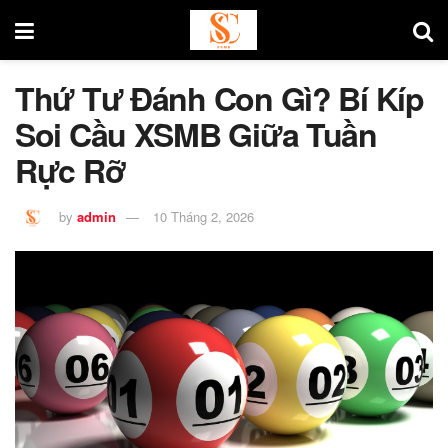
Thứ Tư Đánh Con Gì? Bí Kíp
Soi Cầu XSMB Giữa Tuần
Rực Rỡ
by
admin
10 Tháng 2, 2026