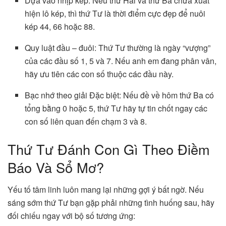
Dựa vào nhịp kép: Nếu thứ Hai và thứ Ba chưa xuất
hiện lô kép, thì thứ Tư là thời điểm cực đẹp để nuôi
kép 44, 66 hoặc 88.
Quy luật đầu – đuôi: Thứ Tư thường là ngày “vượng”
của các đầu số 1, 5 và 7. Nếu anh em đang phân vân,
hãy ưu tiên các con số thuộc các đầu này.
Bạc nhớ theo giải Đặc biệt: Nếu đề về hôm thứ Ba có
tổng bằng 0 hoặc 5, thứ Tư hãy tự tin chốt ngay các
con số liên quan đến chạm 3 và 8.
Thứ Tư Đánh Con Gì Theo Điềm
Báo Và Sổ Mơ?
Yếu tố tâm linh luôn mang lại những gợi ý bất ngờ. Nếu
sáng sớm thứ Tư bạn gặp phải những tình huống sau, hãy
đối chiếu ngay với bộ số tương ứng: