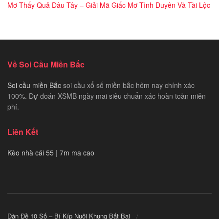
Mơ Thấy Quả Dâu Tây – Giải Mã Giấc Mơ Tình Duyên Và Tài Lộc
Về Soi Cầu Miền Bắc
Soi cầu miền Bắc
soi cầu xổ số miền bắc hôm nay chính xác
100%. Dự đoán XSMB ngày mai siêu chuẩn xác hoàn toàn miễn
phí.
Liên Kết
Kèo nhà cái 55
|
7m ma cao
Dàn Đề 10 Số – Bí Kíp Nuôi Khung Bất Bại