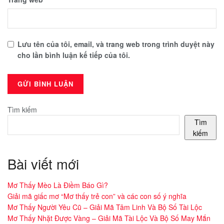
Lưu tên của tôi, email, và trang web trong trình duyệt này
cho lần bình luận kế tiếp của tôi.
Tìm kiếm
Tìm
kiếm
Bài viết mới
Mơ Thấy Mèo Là Điềm Báo Gì?
Giải mã giấc mơ “Mơ thấy trẻ con” và các con số ý nghĩa
Mơ Thấy Người Yêu Cũ – Giải Mã Tâm Linh Và Bộ Số Tài Lộc
Mơ Thấy Nhặt Được Vàng – Giải Mã Tài Lộc Và Bộ Số May Mắn